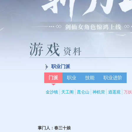
职业门派
门派
职业
技能
职业进阶
金沙镜
天工阁
昆仑山
神机营
逍遥观
万妖
掌门人：春三十娘