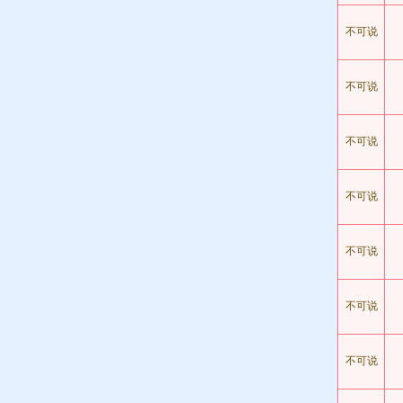
不可说
不可说
不可说
不可说
不可说
不可说
不可说