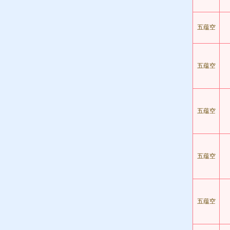
五蕴空
五蕴空
五蕴空
五蕴空
五蕴空