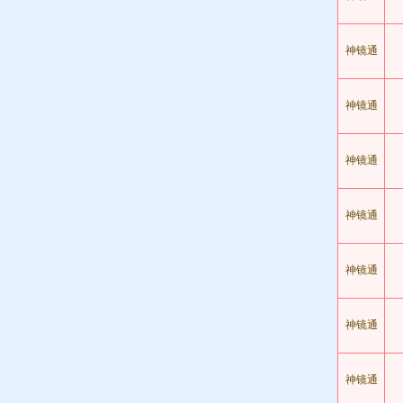
神镜通
神镜通
神镜通
神镜通
神镜通
神镜通
神镜通