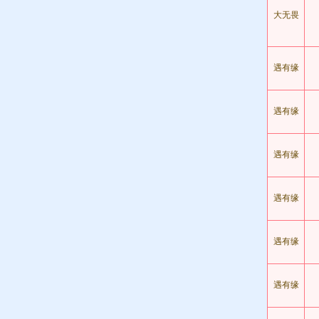
大无畏
遇有缘
遇有缘
遇有缘
遇有缘
遇有缘
遇有缘