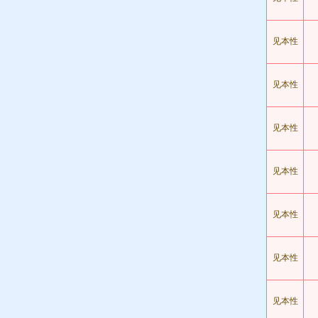
见本性
见本性
见本性
见本性
见本性
见本性
见本性