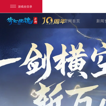
游戏全目录
官网首页
新闻
网易游戏
游戏爱好者
我的足迹：
倩女幽魂手游